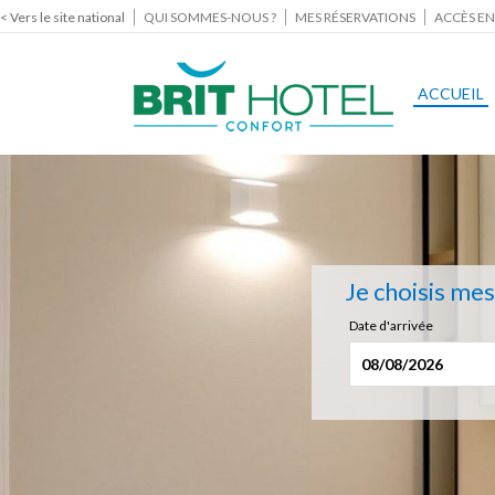
< Vers le site national
QUI SOMMES-NOUS ?
MES RÉSERVATIONS
ACCÈS EN
ACCUEIL
Je choisis me
Date d'arrivée