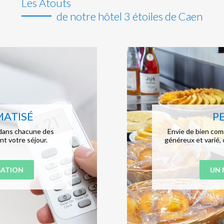
Les Atouts
de notre hôtel 3 étoiles de Caen
MATISÉ
P
n dans chacune des
Envie de bien com
ant votre séjour.
généreux et varié,
SATION
UN 