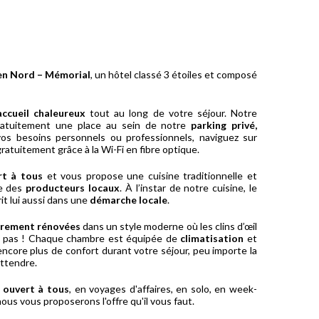
en Nord – Mémorial
, un hôtel classé 3 étoiles et composé
accueil chaleureux
tout au long de votre séjour. Notre
ratuitement une place au sein de notre
parking privé,
vos besoins personnels ou professionnels, naviguez sur
gratuitement grâce à la Wi-Fi en fibre optique.
rt à tous
et vous propose une cuisine traditionnelle et
he des
producteurs locaux
. À l’instar de notre cuisine, le
rit lui aussi dans une
démarche locale
.
èrement rénovées
dans un style moderne où les clins d’œil
 pas ! Chaque chambre est équipée de
climatisation
et
encore plus de confort durant votre séjour, peu importe la
attendre.
 ouvert à tous
, en voyages d'affaires, en solo, en week-
nous vous proposerons l'offre qu'il vous faut.