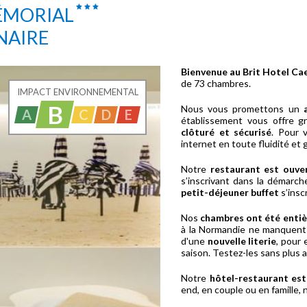
MÉMORIAL
NAIRE
Bienvenue au Brit Hotel Ca
de 73 chambres.
IMPACT ENVIRONNEMENTAL
B
Nous vous promettons un
A
C
D
E
établissement vous offre g
clôturé et sécurisé
. Pour 
internet en toute fluidité et 
Notre
restaurant est ouve
s’inscrivant dans la démarc
petit-déjeuner buffet
s’insc
Nos
chambres ont été enti
à la Normandie ne manquent
d'une
nouvelle literie
, pour 
saison. Testez-les sans plus 
Notre
hôtel-restaurant est
end, en couple ou en famille, 