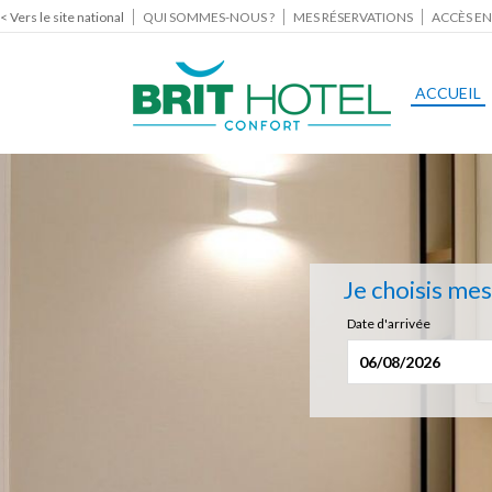
< Vers le site national
QUI SOMMES-NOUS ?
MES RÉSERVATIONS
ACCÈS EN
ACCUEIL
Je choisis me
Date d'arrivée