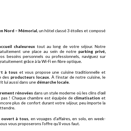
en Nord – Mémorial
, un hôtel classé 3 étoiles et composé
accueil chaleureux
tout au long de votre séjour. Notre
ratuitement une place au sein de notre
parking privé,
vos besoins personnels ou professionnels, naviguez sur
gratuitement grâce à la Wi-Fi en fibre optique.
rt à tous
et vous propose une cuisine traditionnelle et
he des
producteurs locaux
. À l’instar de notre cuisine, le
rit lui aussi dans une
démarche locale
.
èrement rénovées
dans un style moderne où les clins d’œil
 pas ! Chaque chambre est équipée de
climatisation
et
encore plus de confort durant votre séjour, peu importe la
attendre.
 ouvert à tous
, en voyages d'affaires, en solo, en week-
nous vous proposerons l'offre qu'il vous faut.