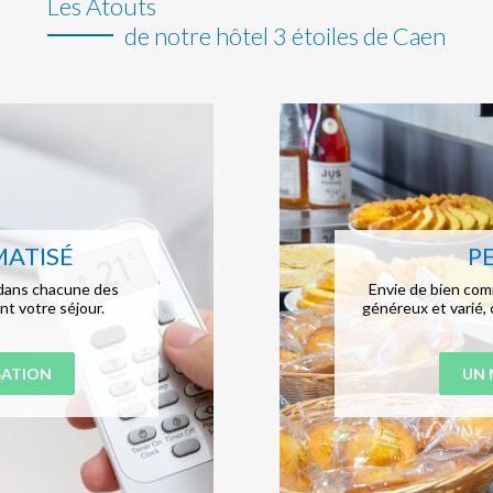
Les Atouts
de notre hôtel 3 étoiles de Caen
MATISÉ
P
n dans chacune des
Envie de bien com
ant votre séjour.
généreux et varié,
SATION
UN 