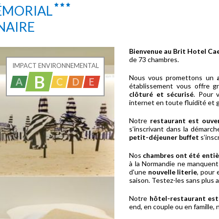
MÉMORIAL
NAIRE
Bienvenue au Brit Hotel Ca
de 73 chambres.
IMPACT ENVIRONNEMENTAL
B
Nous vous promettons un
A
C
D
E
établissement vous offre g
clôturé et sécurisé
. Pour 
internet en toute fluidité et 
Notre
restaurant est ouve
s’inscrivant dans la démarc
petit-déjeuner buffet
s’insc
Nos
chambres ont été enti
à la Normandie ne manquent
d'une
nouvelle literie
, pour 
saison. Testez-les sans plus 
Notre
hôtel-restaurant est
end, en couple ou en famille, 