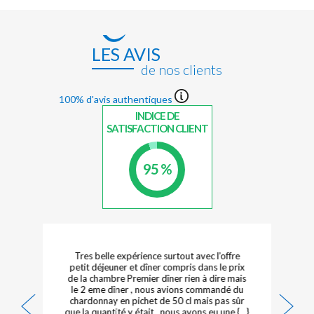
LES AVIS
de nos clients
100% d'avis authentiques
INDICE DE
SATISFACTION CLIENT
95 %
Tres belle expérience surtout avec l’offre
petit déjeuner et dîner compris dans le prix
de la chambre Premier dîner rien à dire mais
le 2 eme dîner , nous avions commandé du
r
chardonnay en pichet de 50 cl mais pas sûr
que la quantité y était , nous avons eu une {...}