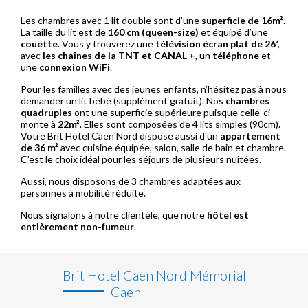
Les chambres avec 1 lit double sont d’une
superficie de 16m²
.
La taille du lit est de
160 cm (queen-size)
et équipé d’une
couette
. Vous y trouverez une
télévision écran plat de 26’
,
avec
les chaînes de la TNT et CANAL +
, un
téléphone
et
une
connexion WiFi
.
Pour les familles avec des jeunes enfants, n’hésitez pas à nous
demander un lit bébé (supplément gratuit). Nos
chambres
quadruples
ont une superficie supérieure puisque celle-ci
monte à
22m²
. Elles sont composées de 4 lits simples (90cm).
Votre Brit Hotel Caen Nord dispose aussi d'un
appartement
de 36 m²
avec cuisine équipée, salon, salle de bain et chambre.
C'est le choix idéal pour les séjours de plusieurs nuitées.
Aussi, nous disposons de 3 chambres adaptées aux
personnes à mobilité réduite.
Nous signalons à notre clientèle, que notre
hôtel est
entièrement non-fumeur
.
Brit Hotel Caen Nord Mémorial
Caen