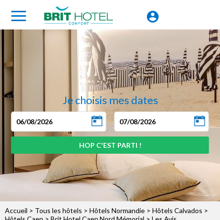
Je choisis mes dates
Accueil
>
Tous les hôtels
>
Hôtels Normandie
>
Hôtels Calvados
>
Hôtels Caen
>
Brit Hotel Caen Nord Mémorial
> Les Avis